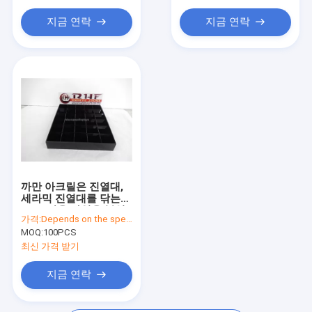
카운터 디스플레이 선반
지금 연락
지금 연락
소매 곤돌라 선반설치
슬랫 트월 진열대
방적공 진열대
매장 선반
골판지 디스플레이
까만 아크릴은 진열대,
세라믹 진열대를 닦는
30 조각을 타일을 붙입
가격:
Depends on the specification
니다
MOQ:
100PCS
최신 가격 받기
지금 연락