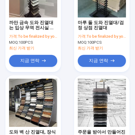
Factory Tour
Quality Control
까만 금속 도와 진열대
마루 돌 도와 진열대/검
는 입상 무역 전시실 진
정 상점 진열대
Contact Us
열대 마루를 해방합니다
가격:
To be finalized by your needs
가격:
To be finalized by your needs
MOQ:
100PCS
MOQ:
100PCS
Request A Quote
최신 가격 받기
최신 가격 받기
지금 연락
지금 연락
색안경 진열장
신발 디스플레이 걸이
화장품 디스플레이 스탠드
옷가게 정착물
도와 진열대
도와 벽 산 진열대, 장식
주문을 받아서 만들어진