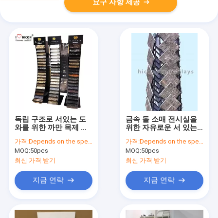
요구 사항 제공
독립 구조로 서있는 도
금속 돌 소매 전시실을
와를 위한 까만 목제 금
위한 자유로운 서 있는
속 Cambira 돌 전시실
지면 화강암/대리석 도
가격:
Depends on the specification
가격:
Depends on the specification
진열대
와 전시
MOQ:
50pcs
MOQ:
50pcs
최신 가격 받기
최신 가격 받기
지금 연락
지금 연락