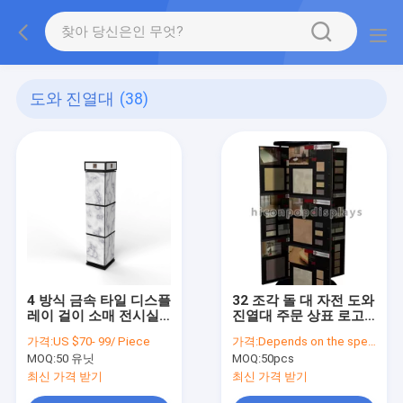
도와 진열대
(38)
4 방식 금속 타일 디스플
32 조각 돌 대 자전 도와
레이 걸이 소매 전시실
진열대 주문 상표 로고
세라믹 플로어 타일 디
를 가진 4개의 층
가격:
US $70- 99/ Piece
가격:
Depends on the specification
스플레이 걸이
MOQ:
50 유닛
MOQ:
50pcs
최신 가격 받기
최신 가격 받기