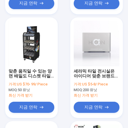
지금 연락
지금 연락
맞춘 움직일 수 있는 양
세라믹 타일 전시실은
면 배밀도 디스켓 타일
아이디어 맞춘 브랜드
디스플레이 걸이 4는 타
로고 금속 타일 상자를
가격:
US $70- 99/ Piece
가격:
US $5-8/ Piece
일 입지 디스플레이 자
보여줍니다
MOQ:
50 유닛
MOQ:
200 유닛
립형을 쌓습니다
최신 가격 받기
최신 가격 받기
지금 연락
지금 연락