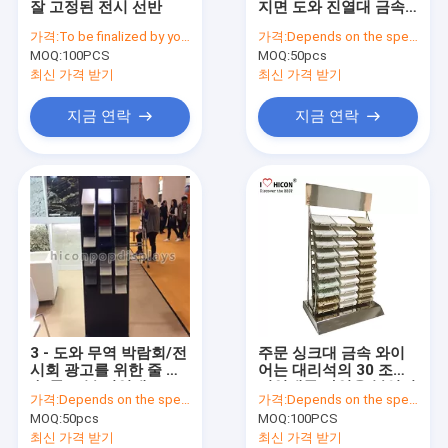
잘 고정된 전시 선반
지면 도와 진열대 금속
포도주 진열대
돌 전시실 대 대리석 진
가격:
To be finalized by your needs
가격:
Depends on the specification
열대
MOQ:
전자 디스플레이
100PCS
MOQ:
50pcs
최신 가격 받기
최신 가격 받기
식품 디스플레이 걸이
지금 연락
지금 연락
부속품 진열대
소매 스토어 비품
POP 상품 전시
금속 디스플레이 선반
나무 디스플레이 선반
3 - 도와 무역 박람회/전
주문 싱크대 금속 와이
아크릴 진열장
시회 광고를 위한 줄 금
어는 대리석의 30 조각
속 돌 표본 진열대
진열대를 타일을 붙입니
가격:
Depends on the specification
가격:
Depends on the specification
다
마루 진열대
MOQ:
50pcs
MOQ:
100PCS
최신 가격 받기
최신 가격 받기