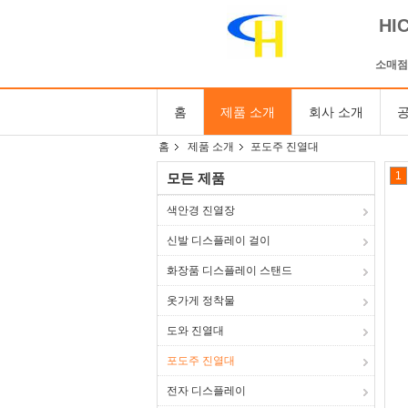
HI
소매점
홈
제품 소개
회사 소개
공
홈
제품 소개
포도주 진열대
1
모든 제품
색안경 진열장
신발 디스플레이 걸이
화장품 디스플레이 스탠드
옷가게 정착물
도와 진열대
포도주 진열대
전자 디스플레이