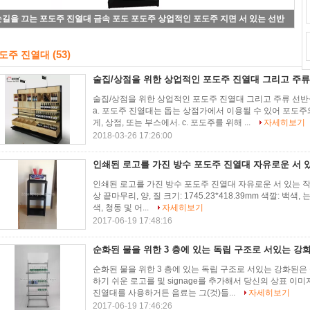
소매 점포를 위한 상업적 금속 배선 라운드 바닥 3 층 포도주 디스플레이 걸이
(53)
도주 진열대
술집/상점을 위한 상업적인 포도주 진열대 그리고 주
술집/상점을 위한 상업적인 포도주 진열대 그리고 주류 선
a. 포도주 진열대는 돕는 상점가에서 이용될 수 있어 포도주와
게, 상점, 또는 부스에서. c. 포도주를 위해 ...
자세히보기
2018-03-26 17:26:00
인쇄된 로고를 가진 방수 포도주 진열대 자유로운 서 
인쇄된 로고를 가진 방수 포도주 진열대 자유로운 서 있는 작풍 
상 끝마무리, 양, 질 크기: 1745.23*418.39mm 색깔: 백색, 
색, 청동 및 어...
자세히보기
2017-06-19 17:48:16
순화된 물을 위한 3 층에 있는 독립 구조로 서있는 강
순화된 물을 위한 3 층에 있는 독립 구조로 서있는 강화된은 
하기 쉬운 로고를 및 signage를 추가해서 당신의 상표 이
진열대를 사용하거든 음료는 그(것)들...
자세히보기
2017-06-19 17:46:26