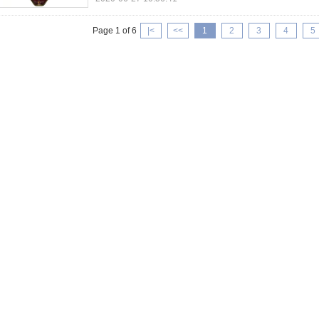
Page 1 of 6
|<
<<
1
2
3
4
5