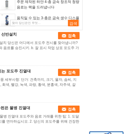
주문 제작된 하얀 4-층 금속 창조적 청량
음료는 랙을 드러냅니다
움직일 수 있는 3-층은 금속 생수 디스플
레이 선반을 검게합니다
류 선반설치
접촉
반설치 당신은 어디에서 포도주 전시를 찾아냅니까?
 음료를 승진시키. b. 잘 표시 작업 상표 포도주 가
있는 포도주 진열대
접촉
세부사항: 단가: 건축까지, 크기, 물자, 솜씨, 지
는, 회색, 빨강, 녹색, 파랑, 황색, 분홍색, 자주색, 갈
화된은 물병 진열대
접촉
물병 진열대 포도주와 음료 거래를 위한 팁: 1. 도달
미지를 연마하십시오. 2. 당신의 포도주를 위해 건장한