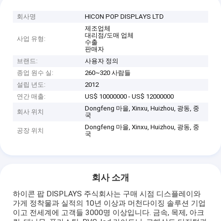
회사명
HICON POP DISPLAYS LTD
제조업체
대리점/도매 업체
사업 유형:
수출
판매자
브랜드:
사용자 정의
종업 원수 실:
260~320 사람들
설립 년도:
2012
연간 매출:
US$ 10000000 - US$ 12000000
Dongfeng 마을, Xinxu, Huizhou, 광동, 중
회사 위치
국
Dongfeng 마을, Xinxu, Huizhou, 광동, 중
공장 위치
국
회사 소개
하이콘 팝 DISPLAYS 주식회사는 구매 시점 디스플레이와
가게 정착물과 실적의 10년 이상과 머천다이징 솔루션 기업
이고 전세계에 고객들 3000명 이상입니다. 금속, 목제, 아크