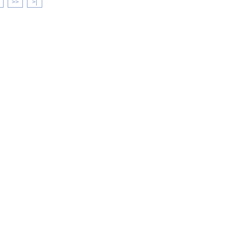
>>
>|