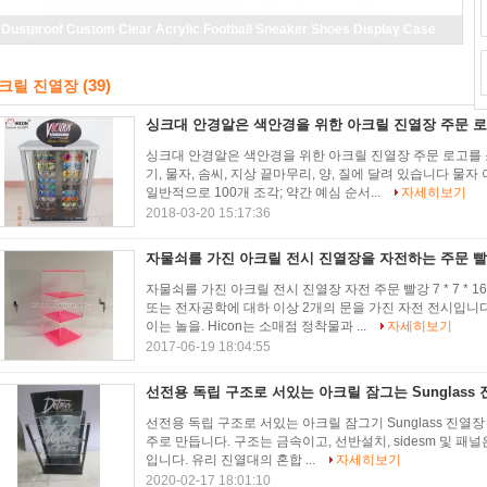
Dustproof Custom Clear Acrylic Football Sneaker Shoes Display Case
(39)
크릴 진열장
싱크대 안경알은 색안경을 위한 아크릴 진열장 주문 
싱크대 안경알은 색안경을 위한 아크릴 진열장 주문 로고를 소
기, 물자, 솜씨, 지상 끝마무리, 양, 질에 달려 있습니다 물
일반적으로 100개 조각; 약간 예심 순서...
자세히보기
2018-03-20 15:17:36
자물쇠를 가진 아크릴 전시 진열장을 자전하는 주문 빨강 7 
자물쇠를 가진 아크릴 전시 진열장 자전 주문 빨강 7 * 7 *
또는 전자공학에 대하 이상 2개의 문을 가진 자전 전시입니
이는 놀을. Hicon는 소매점 정착물과 ...
자세히보기
2017-06-19 18:04:55
선전용 독립 구조로 서있는 아크릴 잠그는 Sunglass
선전용 독립 구조로 서있는 아크릴 잠그기 Sunglass 진열장
주로 만듭니다. 구조는 금속이고, 선반설치, sidesm 및 패널
입니다. 유리 진열대의 혼합 ...
자세히보기
2020-02-17 18:01:10