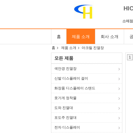
HI
소매점
홈
제품 소개
회사 소개
공
홈
제품 소개
아크릴 진열장
1
모든 제품
색안경 진열장
신발 디스플레이 걸이
화장품 디스플레이 스탠드
옷가게 정착물
도와 진열대
포도주 진열대
전자 디스플레이