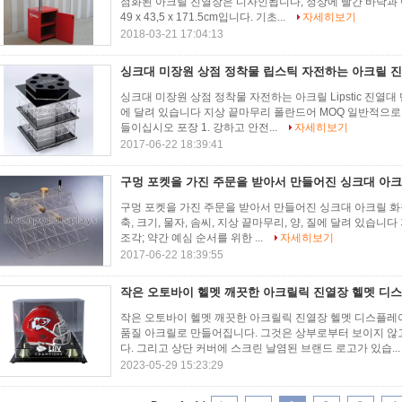
점화된 아크릴 진열장은 디자인됩니다, 정상에 빨간 바닥과
49 x 43,5 x 171.5cm입니다. 기초...
자세히보기
2018-03-21 17:04:13
싱크대 미장원 상점 정착물 립스틱 자전하는 아크릴 
싱크대 미장원 상점 정착물 자전하는 아크릴 Lipstic 진열대 단
에 달려 있습니다 지상 끝마무리 폴란드어 MOQ 일반적으로 10
들이십시오 포장 1. 강하고 안전...
자세히보기
2017-06-22 18:39:41
구멍 포켓을 가진 주문을 받아서 만들어진 싱크대 아
구멍 포켓을 가진 주문을 받아서 만들어진 싱크대 아크릴 화장용 
축, 크기, 물자, 솜씨, 지상 끝마무리, 양, 질에 달려 있습
조각; 약간 예심 순서를 위한 ...
자세히보기
2017-06-22 18:39:55
작은 오토바이 헬멧 깨끗한 아크릴릭 진열장 헬멧 디
작은 오토바이 헬멧 깨끗한 아크릴릭 진열장 헬멧 디스플레
품질 아크릴로 만들어집니다. 그것은 상부로부터 보이지 않고
다. 그리고 상단 커버에 스크린 날염된 브랜드 로고가 있습..
2023-05-29 15:23:29