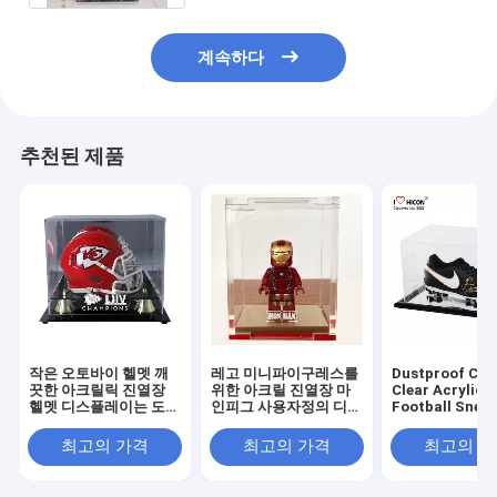
계속하다
추천된 제품
작은 오토바이 헬멧 깨
레고 미니파이구레스를
Dustproof Cu
끗한 아크릴릭 진열장
위한 아크릴 진열장 마
Clear Acrylic
헬멧 디스플레이는 도매
인피그 사용자정의 디스
Football Snea
합니다
플레이 경우
Shoes Display
최고의 가격
최고의 가격
최고의 