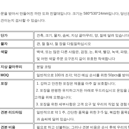
문을 받아서 만들어진 까만 도와 진열대입니다. 크기는 580*530*24mm입니다, 당
건이는지 검사할 수 있습니다.
단가
건축, 크기, 물자, 솜씨, 지상 끝마무리, 양, 질에 달려 있습니다
물자
관, 철 철사, 철 장을 다림질하십시오
색깔
백색, 또는 많은 다른 사람은, 검정, 는, 회색, 빨강, 녹색, 파랑,
및 어떤 색깔 주문 요구든지 같이 유효한 착색합니다
지상 끝마무리
분말 코팅
MOQ
일반적으로 100개 조각; 약간 예심 순서를 위한 50pcs를 
포장
1. 강하고 안전한 포장은 제품을 아주 잘 보호합니다;
2. 포장을 편평한 유지하고거든 아래로 두드리십시오 운임을
고객을 위해 요했습니다;
3. 포장을 위한 세부사항은 고객 요구 및 우리의 직업 및 경험
견본 리드타임
일반적으로 약 1 주, 간단한 품목을 위한 3~5 일, 복잡한 품목을
과 솜씨에 달려 있습니다.
견본 비용
필요로 하고 선불하는; 그러나 견본 비용은 순서 후에 우리의 