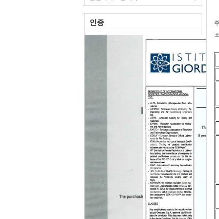
인증
주
조