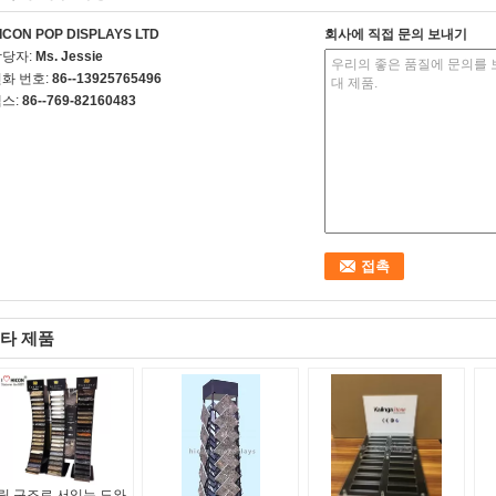
ICON POP DISPLAYS LTD
회사에 직접 문의 보내기
담당자:
Ms. Jessie
화 번호:
86--13925765496
스:
86--769-82160483
타 제품
립 구조로 서있는 도와