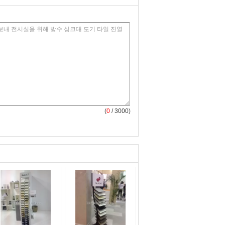
(
0
/ 3000)