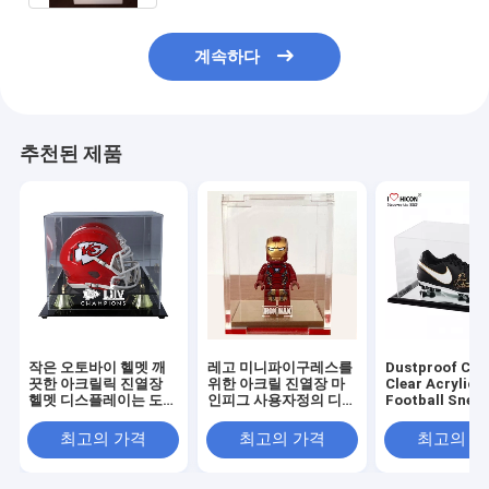
계속하다
추천된 제품
작은 오토바이 헬멧 깨
레고 미니파이구레스를
Dustproof Cu
끗한 아크릴릭 진열장
위한 아크릴 진열장 마
Clear Acrylic
헬멧 디스플레이는 도매
인피그 사용자정의 디스
Football Snea
합니다
플레이 경우
Shoes Display
최고의 가격
최고의 가격
최고의 