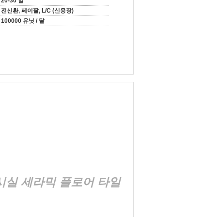
20-30 일
전신환, 페이팔, L/C (신용장)
100000 유닛 / 달
전시실 세라믹 플로어 타일