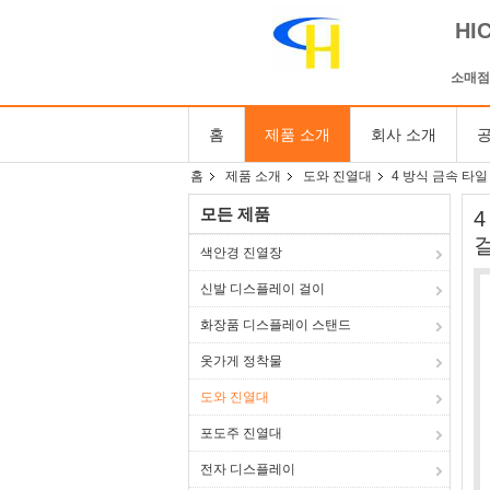
HI
소매점
홈
제품 소개
회사 소개
공
홈
제품 소개
도와 진열대
4 방식 금속 타
모든 제품
색안경 진열장
신발 디스플레이 걸이
화장품 디스플레이 스탠드
옷가게 정착물
도와 진열대
포도주 진열대
전자 디스플레이