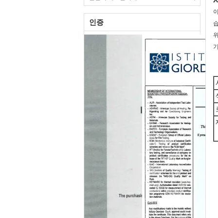
이
인증
습
위
기