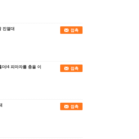
칼 진열대
접촉
홀더/4 피마자를 층을 이
접촉
대
접촉