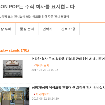
CON POP는 주식 회사를 표시합니다
, 상점 또는 전시실에 있는 상표를 위한 주문 전시 해결책
장 투어
품질 관리
연락처
견적 요청
(781)
splay stands
건장한 철사 구조 화장용 진열대 관례 144 병 매니큐
자세히보기
2017-03-28 17:09:16
상점가/상점 메이크업 진열대 큰 화장용 전시 선반설치
자세히보기
2017-06-22 18:24:30