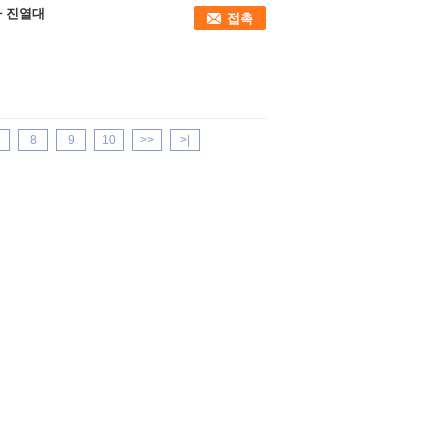
바 진열대
접촉
8
9
10
>>
>|