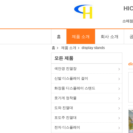
HI
소매점
홈
제품 소개
회사 소개
공
홈
제품 소개
display stands
모든 제품
di
색안경 진열장
신발 디스플레이 걸이
화장품 디스플레이 스탠드
옷가게 정착물
도와 진열대
포도주 진열대
전자 디스플레이