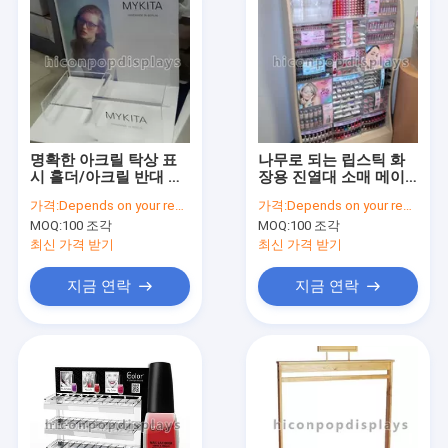
명확한 아크릴 탁상 표
나무로 되는 립스틱 화
시 홀더/아크릴 반대 진
장용 진열대 소매 메이
열대
크업 전시 마루
가격:
Depends on your requirements
가격:
Depends on your requirements
MOQ:
100 조각
MOQ:
100 조각
최신 가격 받기
최신 가격 받기
지금 연락
지금 연락
홈
제품 소개
회사 소개