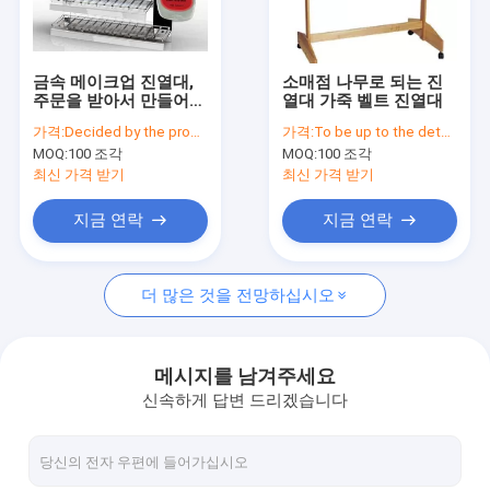
공장 투어
품질 관리
금속 메이크업 진열대,
소매점 나무로 되는 진
주문을 받아서 만들어지
열대 가죽 벨트 진열대
연락처
는 매니큐어 카운터 전
가격:
Decided by the product specifications
가격:
To be up to the details
시
MOQ:
100 조각
MOQ:
100 조각
견적 요청
최신 가격 받기
최신 가격 받기
지금 연락
지금 연락
색안경 진열장
더 많은 것을 전망하십시오
신발 디스플레이 걸이
화장품 디스플레이 스탠드
메시지를 남겨주세요
신속하게 답변 드리겠습니다
옷가게 정착물
도와 진열대