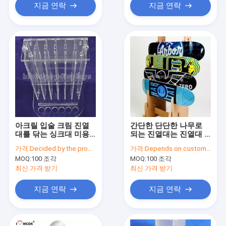
지금 연락
지금 연락
아크릴 입술 크림 진열
간단한 단단한 나무로
대를 닦는 싱크대 미용
되는 진열대는 진열대 8
제품 진열대
개 조각 스케이트보드
가격:
Decided by the product specifications
가격:
Depends on customer's needs
주문 설계합니다
MOQ:
100 조각
MOQ:
100 조각
최신 가격 받기
최신 가격 받기
지금 연락
지금 연락