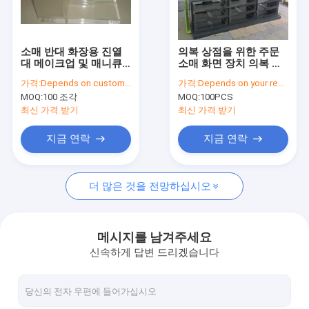
공장 투어
품질 관리
소매 반대 화장용 진열
의복 상점을 위한 주문
대 메이크업 및 매니큐
소매 화면 장치 의복 진
연락처
어 조직자
열대
가격:
Depends on customer's needs
가격:
Depends on your requirements
MOQ:
100 조각
MOQ:
100PCS
견적 요청
최신 가격 받기
최신 가격 받기
지금 연락
지금 연락
색안경 진열장
더 많은 것을 전망하십시오
신발 디스플레이 걸이
화장품 디스플레이 스탠드
메시지를 남겨주세요
신속하게 답변 드리겠습니다
옷가게 정착물
도와 진열대