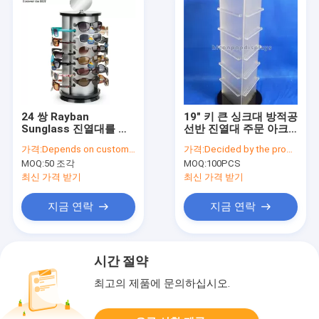
24 쌍 Rayban
19" 키 큰 싱크대 방적공
Sunglass 진열대를 자
선반 진열대 주문 아크
전하는 싱크대 색안경
릴 삼각형 진열대
가격:
Depends on customer's needs
가격:
Decided by the product specifications
진열대
MOQ:
50 조각
MOQ:
100PCS
최신 가격 받기
최신 가격 받기
지금 연락
지금 연락
시간 절약
최고의 제품에 문의하십시오.