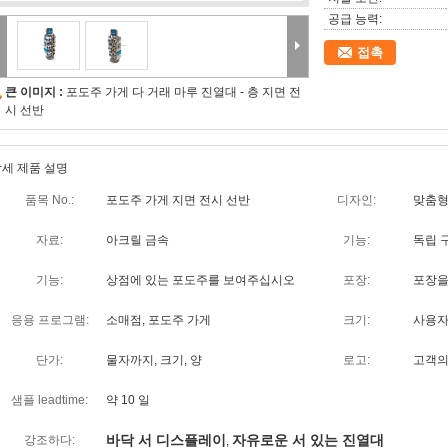
공급 능력:
접촉
큰 이미지 :
포도주 가게 다 거래 마루 진열대 - 층 지면 전
시 선반
세 제품 설명
품목 No.:
포도주 가게 지면 전시 선반
디자인:
맞춤형
자료:
아크릴 금속
기능:
독립 
기능:
상점에 있는 포도주를 보여주십시오
포장:
포장을
응용 프로그램:
소매점, 포도주 가게
크기:
사용자
단가:
물자까지, 크기, 양
로고:
고객의
샘플 leadtime:
약 10 일
바닥 서 디스플레이
자유로운 서 있는 진열대
강조하다:
,