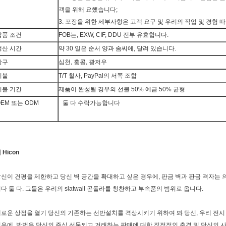
객을 위해 요했습니다;
3. 포장을 위한 세부사항은 고객 요구 및 우리의 직업 및 경험 
납품 조건
FOB는, EXW, CIF, DDU 전부 유효합니다.
생산 시간
약 30 일은 순서 양과 솜씨에, 달려 있습니다.
항구
심천, 홍콩, 광저우
지불
T/T 철사, PayPal의 서쪽 조합
지불 기간
제품이 완성될 경우의 선불 50% 예금 50% 균형
OEM 또는 ODM
둘 다 수락가능합니다
 Hicon
신이 건평을 제한하고 당신 벽 공간을 확대하고 싶은 경우에, 판금 벽과 판금 격자는 
다 둘 다. 그들은 우리의 slatwall 곤돌라를 칭찬하고 부속품의 범위로 옵니다.
로운 상점을 열기 당신의 기존하는 선반설치를 격상시키기 위하여 봐 당신, 우리 전시
우에. 방법은 당신의 주식 선물되고 거래하는 판매에 대한 직접적인 충격 및 당신의 사