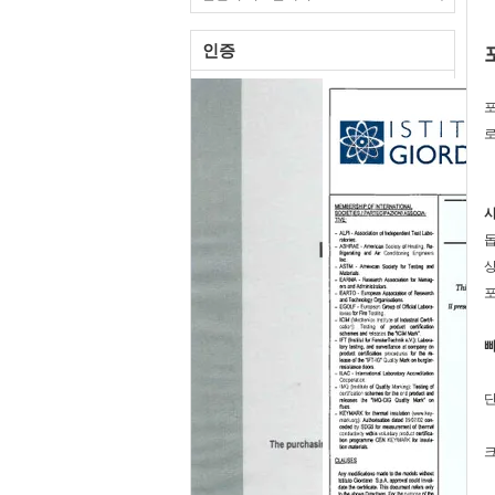
인증
포
로
상
포
빠
단
크