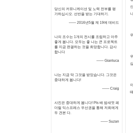
신
당신의 커뮤니케이션 및 노력 전부를 평
니
가하십시오. 선반을 받는 기대하기.
—— 2016년5월 제 19에 데비드
우
나의 조수는 1개의 전시를 조립하고 아주
좋게 봅니다. 모두는 좋 나는 큰 프로젝트
를 지금 완결하는 것을 희망합니다. 감사
합니다
우
—— Gianluca
십
나는 지금 막 그것을 받았습니다. 그것은
중대하게 봅니다!
이
—— Craig
때
사진은 중대하게 봅니다! Pls 배 밤새껏 페
더럴 익스프레스 우선권을 통해 저희에게
두 견본 다.
—— Suzan