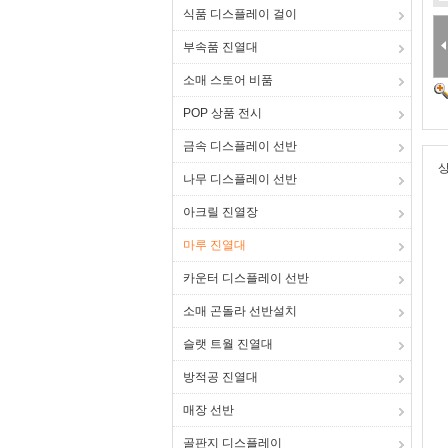
식품 디스플레이 걸이
부속품 진열대
소매 스토어 비품
POP 상품 전시
금속 디스플레이 선반
상
나무 디스플레이 선반
아크릴 진열장
마루 진열대
카운터 디스플레이 선반
소매 곤돌라 선반설치
슬랫 트월 진열대
방적공 진열대
매장 선반
골판지 디스플레이