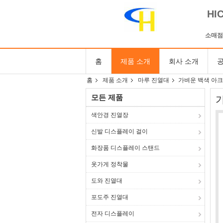
HI
소매점
홈
제품 소개
회사 소개
공
홈
제품 소개
마루 진열대
가벼운 백색 아크
모든 제품
색안경 진열장
신발 디스플레이 걸이
화장품 디스플레이 스탠드
옷가게 정착물
도와 진열대
포도주 진열대
전자 디스플레이