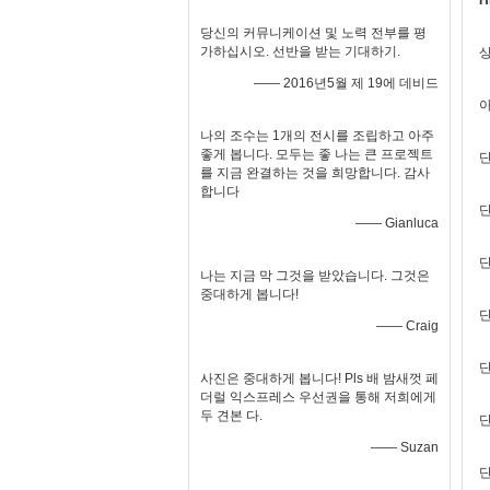
H
당신의 커뮤니케이션 및 노력 전부를 평
가하십시오. 선반을 받는 기대하기.
상
—— 2016년5월 제 19에 데비드
아
나의 조수는 1개의 전시를 조립하고 아주
좋게 봅니다. 모두는 좋 나는 큰 프로젝트
단
를 지금 완결하는 것을 희망합니다. 감사
합니다
단
—— Gianluca
단
나는 지금 막 그것을 받았습니다. 그것은
중대하게 봅니다!
단
—— Craig
단
사진은 중대하게 봅니다! Pls 배 밤새껏 페
더럴 익스프레스 우선권을 통해 저희에게
두 견본 다.
단
—— Suzan
단