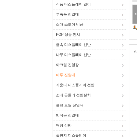
식품 디스플레이 걸이
부속품 진열대
소매 스토어 비품
POP 상품 전시
금속 디스플레이 선반
상
나무 디스플레이 선반
아크릴 진열장
마루 진열대
카운터 디스플레이 선반
소매 곤돌라 선반설치
슬랫 트월 진열대
방적공 진열대
매장 선반
골판지 디스플레이