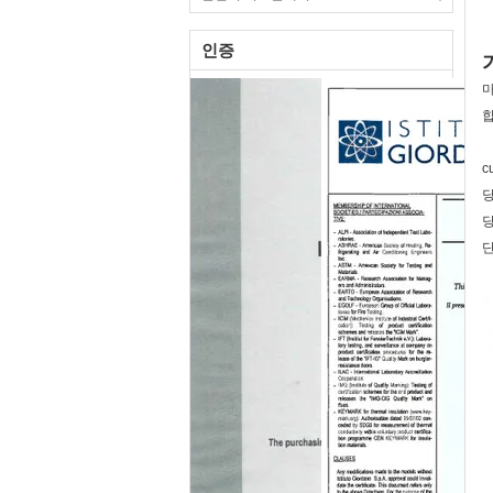
인증
마
합
c
당
당
단