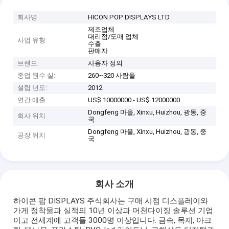
회사명
HICON POP DISPLAYS LTD
제조업체
대리점/도매 업체
사업 유형:
수출
판매자
브랜드:
사용자 정의
종업 원수 실:
260~320 사람들
설립 년도:
2012
연간 매출:
US$ 10000000 - US$ 12000000
Dongfeng 마을, Xinxu, Huizhou, 광동, 중
회사 위치
국
Dongfeng 마을, Xinxu, Huizhou, 광동, 중
공장 위치
국
회사 소개
하이콘 팝 DISPLAYS 주식회사는 구매 시점 디스플레이와
가게 정착물과 실적의 10년 이상과 머천다이징 솔루션 기업
이고 전세계에 고객들 3000명 이상입니다. 금속, 목제, 아크