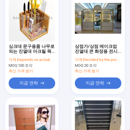
싱크대 문구용품 나무로
상점가/상점 메이크업
되는 진열대 아크릴 목
진열대 큰 화장용 전시
제 펜/칼 진열대
선반설치 단위
가격:
Depends on actual specifications
가격:
Decided by the product specifications
MOQ:
100 조각
MOQ:
20 조각
최신 가격 받기
최신 가격 받기
지금 연락
지금 연락
Home
Products
About Us