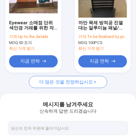
Factory Tour
Quality Control
Eyewear 소매점 단위
까만 목제 방적공 진열
색안경 거래를 위한 작
대는 알루미늄 패널/분
Contact Us
은 반대 진열대
리가능한 걸이를 가진
가격:
Up to the details
가격:
To be finalized by your needs
입상을 해방합니다
MOQ:
50 조각
MOQ:
100PCS
Request A Quote
최신 가격 받기
최신 가격 받기
지금 연락
지금 연락
색안경 진열장
더 많은 것을 전망하십시오
신발 디스플레이 걸이
화장품 디스플레이 스탠드
메시지를 남겨주세요
신속하게 답변 드리겠습니다
옷가게 정착물
도와 진열대