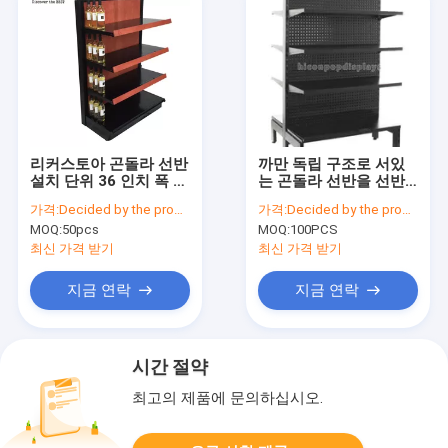
리커스토아 곤돌라 선반
까만 독립 구조로 서있
설치 단위 36 인치 폭 엔
는 곤돌라 선반을 선반
드 캡 나무로 되는 선반
에 놓는 슈퍼마켓 상점
가격:
Decided by the product specifications
가격:
Decided by the product specifications
설치 진열대
금속 소매 곤돌라
MOQ:
50pcs
MOQ:
100PCS
최신 가격 받기
최신 가격 받기
지금 연락
지금 연락
시간 절약
최고의 제품에 문의하십시오.