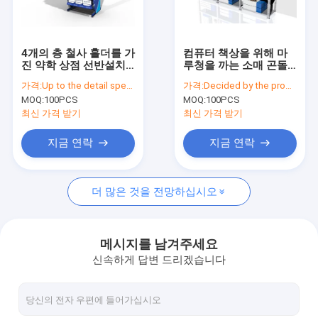
Factory Tour
Quality Control
4개의 층 철사 홀더를 가
컴퓨터 책상을 위해 마
진 약학 상점 선반설치
루청을 까는 소매 곤돌
Contact Us
금속 소매 곤돌라 선반
라 선반설치 단위
가격:
Up to the detail specification
가격:
Decided by the product specifications
설치
MOQ:
100PCS
MOQ:
100PCS
Request A Quote
최신 가격 받기
최신 가격 받기
지금 연락
지금 연락
색안경 진열장
더 많은 것을 전망하십시오
신발 디스플레이 걸이
화장품 디스플레이 스탠드
메시지를 남겨주세요
신속하게 답변 드리겠습니다
옷가게 정착물
도와 진열대