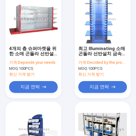
4개의 층 슈퍼마켓을 위
최고 Illuminating 소매
한 소매 곤돌라 선반설
곤돌라 선반설치 금속
치 전시를 마루청을 깔
거래를 위한 유리제 진
가격:
Depends your needs
가격:
Decided by the product specifications
기
열대
MOQ:
100PCS
MOQ:
100PCS
최신 가격 받기
최신 가격 받기
지금 연락
지금 연락
Home
Products
About Us