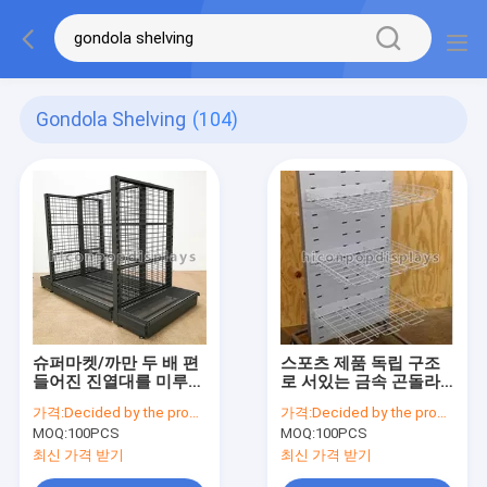
Gondola Shelving
(104)
슈퍼마켓/까만 두 배 편
스포츠 제품 독립 구조
들어진 진열대를 미루는
로 서있는 금속 곤돌라
소매 곤돌라
선반설치 단위 두 배는 4
가격:
Decided by the product specifications
가격:
Decided by the product specifications
개의 피마자로 편들었습
MOQ:
100PCS
MOQ:
100PCS
니다
최신 가격 받기
최신 가격 받기