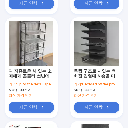
지금 연락
지금 연락
다 자유로운 서 있는 소
독립 구조로 서있는 백
매에게 곤돌라 선반에
화점 진열대 6 층을 미루
놓기 - 층 광고 금속 선
는 금속 소매 곤돌라
가격:
Up to the detail specification
가격:
Decided by the product specifications
반설치 단위
MOQ:
100PCS
MOQ:
100PCS
최신 가격 받기
최신 가격 받기
지금 연락
지금 연락