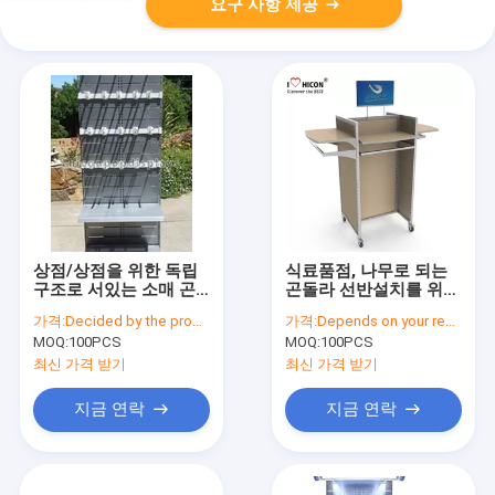
요구 사항 제공
상점/상점을 위한 독립
식료품점, 나무로 되는
구조로 서있는 소매 곤
곤돌라 선반설치를 위한
돌라 선반설치 금속 전
4개의 바퀴 목제 전시 선
가격:
Decided by the product specifications
가격:
Depends on your requirements
시 선반설치 단위
반
MOQ:
100PCS
MOQ:
100PCS
최신 가격 받기
최신 가격 받기
지금 연락
지금 연락