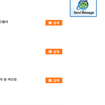
 진열대
접촉
접촉
5개 쌍 색안경
접촉