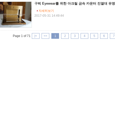
구찌 Eyewear를 위한 아크릴 금속 카운터 진열대 유
자세히보기
2017-05-31 14:49:44
Page 1 of 71
|<
<<
1
2
3
4
5
6
7