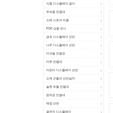
식품 디스플레이 걸이
부속품 진열대
소매 스토어 비품
POP 상품 전시
금속 디스플레이 선반
나무 디스플레이 선반
아크릴 진열장
마루 진열대
카운터 디스플레이 선반
소매 곤돌라 선반설치
슬랫 트월 진열대
방적공 진열대
매장 선반
골판지 디스플레이