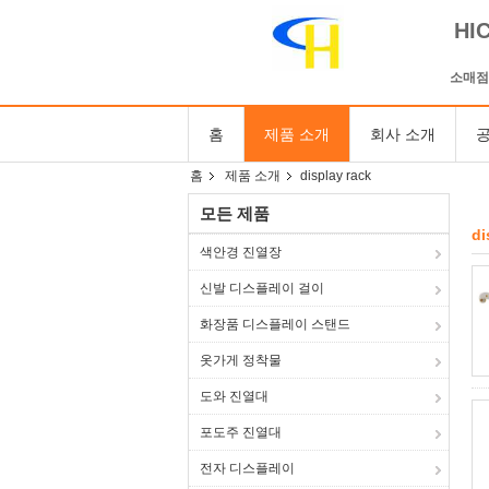
HI
소매점
홈
제품 소개
회사 소개
공
홈
제품 소개
display rack
모든 제품
di
색안경 진열장
신발 디스플레이 걸이
화장품 디스플레이 스탠드
옷가게 정착물
도와 진열대
포도주 진열대
전자 디스플레이