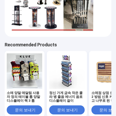
Recommended Products
홈
소매 양말 매달림 사용
정신 가게 금속 작은 콜
소매점 상점 상표
하이콘 팝 DISPLAYS 주식회사는 구매 시점 디스플레이와 가게 정착
자 정의 테이블 톱 양말
라 병 졸음 에너지 음료
2 방법 신호 커
제품 소개
물과 실적의 10년 이상과 머천다이징 솔루션 기업이고 전세계에 고
디스플레이 랙 3 톱
디스플레이 걸이
고 나무로 된 징
객들 3000명 이상입니다.
입히기
회사 소개
문의 보내기
문의 보내기
문의 보
금속, 목제, 아크릴, 대나무, 플라스틱, PVC, led 라이트닝, 고해상도