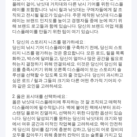
플레이 걸이, 낚싯대 거치대와 다른 낚시 기어를 위한 디스플
레이를 포함합니다. 낚시 릴과 낚싯대는 구매자들에게 잘 조
직되고 전시될 필요가 있습니다. 주문 제작된 낚싯대 디스플
레이는 브랜드 인지도를 높이고 경쟁자들 중에 눈에 띄기 위
해 브랜드 로고들과 함께 있습니다. 당신의 브랜드 어업 제품
디스플레이를 만들기 위한 팁이 여기 있습니다.
1. 당신의 스토리지 니즈를 평가하세요 :
당신의 낚시 기어 디스플레이를 구축하기 전에, 당신의 스토
리지 니즈를 평가하는 것은 중요합니다. 모든 로드, 릴을 목록
화하고, 박스에 달려들고, 당신이 얼마나 많은 공간을 필요로
하는지 결정하기 위해 연결되세요. 이것은 당신이 당신의 필
요를 충족시키기 위해 오른쪽 디스플레이 또는 스토리지 솔
루션을 선택할 수 있도록 도와 줄 것입니다. 당신이 과시하고
싶은 로드 / 릴과 그들의 크기와 다른 어떤 추가적 기어의 수
와 같은 요인을 고려하세요.
2. 옳은 표시대를 선택하세요 :
옳은 낚싯대 디스플레이에 투자하는 것 잘 조직되고 매력적
디스플레이에 필수적입니다. 벽에 붙여진 랙에서부터 프리-
스탠딩 플로어 진열까지, 선택하기 위한 다양한 옵션이 있습
니다. 당신이 달성되기를 원하는 당신의 낚싯대의 크기와 방
에서 여유 공간과 미적인 작업복을 고려하세요. 랙이 안전하
게 당신의 장비를 잡기에 충분히 강하고, 당신의 어로 장비의
모두를 잡아두기 위해 충분히 칸막이 또는 슬롯을 가지고 있