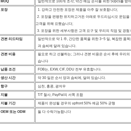
MOQ
일반적으로 100개 조각; 약간 예심 순서를 위한 50pcs를 
포장
1. 강하고 안전한 포장은 제품을 아주 잘 보호합니다;
2. 포장을 편평한 유지하고거든 아래로 두드리십시오 운임을
고객을 위해 요했습니다;
3. 포장을 위한 세부사항은 고객 요구 및 우리의 직업 및 경험
견본 리드타임
일반적으로 약 1 주, 간단한 품목을 위한 3~5 일, 복잡한 품목
과 솜씨에 달려 있습니다.
견본 비용
필요로 하고 선불하는; 그러나 견본 비용은 순서 후에 우리의 
습니다
납품 조건
FOB는, EXW, CIF, DDU 전부 유효합니다.
생산 시간
약 30 일은 순서 양과 솜씨에, 달려 있습니다.
항구
심천, 홍콩, 광저우
지불
T/T 철사, PayPal의 서쪽 조합
지불 기간
제품이 완성될 경우의 upfront 50% 예금 50% 균형
OEM 또는 ODM
둘 다 수락가능합니다