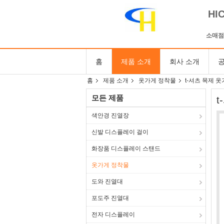
HI
소매점
홈
제품 소개
회사 소개
공
홈
제품 소개
옷가게 정착물
t-셔츠 목제 
모든 제품
색안경 진열장
신발 디스플레이 걸이
화장품 디스플레이 스탠드
옷가게 정착물
도와 진열대
포도주 진열대
전자 디스플레이