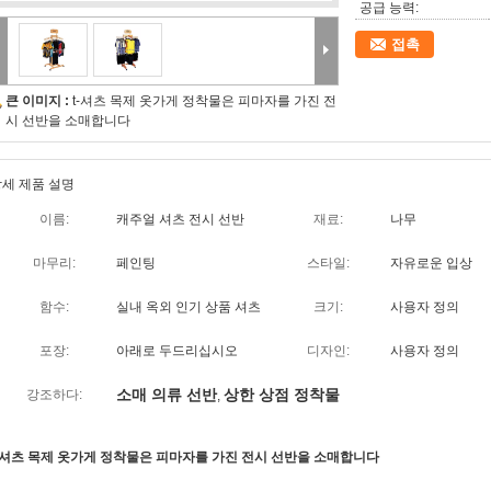
공급 능력:
접촉
큰 이미지 :
t-셔츠 목제 옷가게 정착물은 피마자를 가진 전
시 선반을 소매합니다
세 제품 설명
이름:
캐주얼 셔츠 전시 선반
재료:
나무
마무리:
페인팅
스타일:
자유로운 입상
함수:
실내 옥외 인기 상품 셔츠
크기:
사용자 정의
포장:
아래로 두드리십시오
디자인:
사용자 정의
소매 의류 선반
상한 상점 정착물
강조하다:
,
-셔츠 목제 옷가게 정착물은 피마자를 가진 전시 선반을 소매합니다