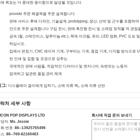
매 목표는 더 중대한 용이함으로 달성될 것입니다.
provide 주문 해결책을 주문 설계합니다
판매 서비스 후에 디자인, 기술설계, prototyping, 생산, 선박 및 근수를 포함하
안으로 주문 설계합니다 구입 전시, 판매 촉진형 전시 및 소매점 정착물 적 관점
금속 (철, 스테인리스, 알루미늄 etc.), 목제 아크릴, 유리, LED 점화, PVC 
하십시오.
집에서 펀칭기, CNC 레이저 기계, 구부리는 기계, 용접 기계, 디지털 방식으로 UV
린 인쇄 및 집합 및 포장으로 갖추는.
국제적인 판매 사람들, 직업적인 디자이너 및 엔지니어; 숙련되는 노동자
엄격하고 일관된 품질 관리 체계
,
,
태그:
디스플레이 걸이에게 입히기
소매 의류 랙
소매 의류 선반
락처 세부 사항
ICON POP DISPLAYS LTD
회사에 직접 문의 보내기
담당자:
Ms. Jessie
화 번호:
86--13925765496
스:
86--769-82160483