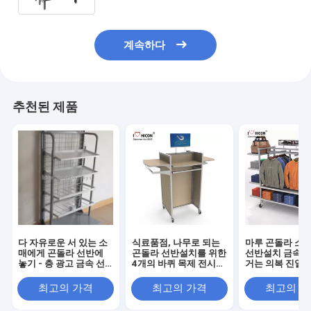
계속하다
추천된 제품
다 자유로운 서 있는 소
식료품점, 나무로 되는
마루 곤돌라 소매
매에게 곤돌라 선반에
곤돌라 선반설치를 위한
선반설치 금속 4 
놓기 - 층 광고 금속 선
4개의 바퀴 목제 전시
거는 의복 진열
반설치 단위
선반
최고의 가격
최고의 가격
최고의 