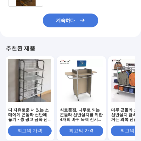
계속하다
추천된 제품
다 자유로운 서 있는 소
식료품점, 나무로 되는
마루 곤돌라 소매
매에게 곤돌라 선반에
곤돌라 선반설치를 위한
선반설치 금속 4 
놓기 - 층 광고 금속 선
4개의 바퀴 목제 전시
거는 의복 진열
반설치 단위
선반
최고의 가격
최고의 가격
최고의 