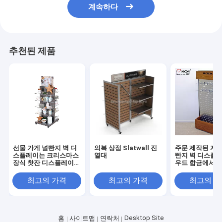
계속하다
추천된 제품
선물 가게 널빤지 벽 디
의복 상점 Slatwall 진
주문 제작된 자립
스플레이는 크리스마스
열대
빤지 벽 디스플
장식 찻잔 디스플레이
우드 합금에서 
선반을 세웁니다
일치합니다
최고의 가격
최고의 가격
최고의 
Desktop Site
홈
사이트맵
연락처