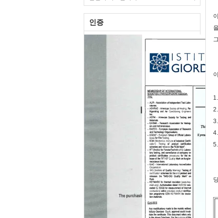
이
인증
을
그
1
2
3
4
5
당