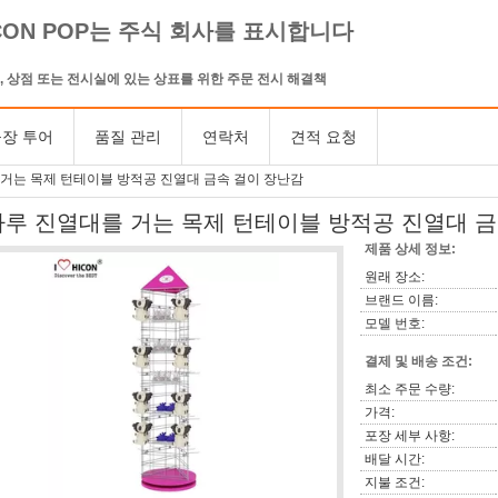
CON POP는 주식 회사를 표시합니다
, 상점 또는 전시실에 있는 상표를 위한 주문 전시 해결책
장 투어
품질 관리
연락처
견적 요청
거는 목제 턴테이블 방적공 진열대 금속 걸이 장난감
마루 진열대를 거는 목제 턴테이블 방적공 진열대 금
제품 상세 정보:
원래 장소:
브랜드 이름:
모델 번호:
결제 및 배송 조건:
최소 주문 수량:
가격:
포장 세부 사항:
배달 시간:
지불 조건: