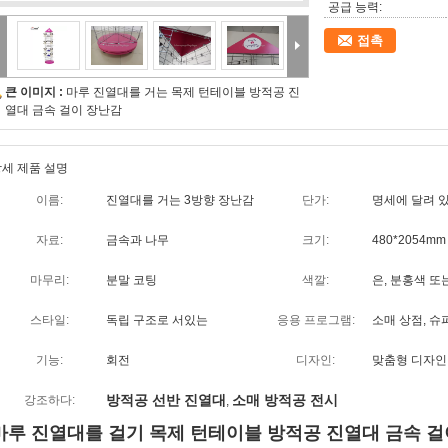
공급 능력:
접촉
큰 이미지 :
마루 진열대를 거는 목제 턴테이블 방적공 진
열대 금속 걸이 장난감
세 제품 설명
이름:
진열대를 거는 3방향 장난감
단가:
명세에 달려 
자료:
금속과 나무
크기:
480*2054mm
마무리:
분말 코팅
색깔:
은, 분홍색 또
스타일:
독립 구조로 서있는
응용 프로그램:
소매 상점, 
기능:
회전
디자인:
맞춤형 디자인
방적공 선반 진열대
소매 방적공 전시
강조하다:
,
마루 진열대를 걸기 목제 턴테이블 방적공 진열대 금속 걸