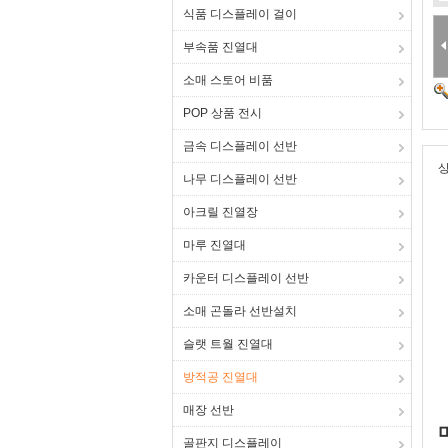
식품 디스플레이 걸이
부속품 진열대
소매 스토어 비품
POP 상품 전시
금속 디스플레이 선반
상
나무 디스플레이 선반
아크릴 진열장
마루 진열대
카운터 디스플레이 선반
소매 곤돌라 선반설치
슬랫 트월 진열대
방적공 진열대
매장 선반
골판지 디스플레이