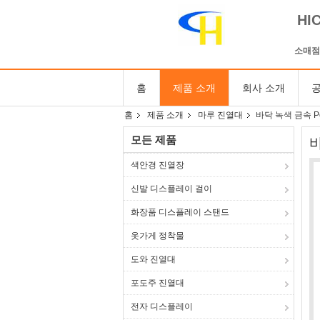
HI
소매점
홈
제품 소개
회사 소개
공
홈
제품 소개
마루 진열대
바닥 녹색 금속 
모든 제품
색안경 진열장
신발 디스플레이 걸이
화장품 디스플레이 스탠드
옷가게 정착물
도와 진열대
포도주 진열대
전자 디스플레이