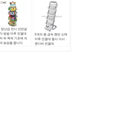
 - 장난감 전시 선반설
가 방법 마루 진열대
5개의 층 금속 쟁반 소매
자 뒤 목제 기초에 의
마루 진열대 철사 식사
여 농담을 합니다
캔디바 진열대
기:
주문 크기
기능:
사탕, 선물, 약, 상
능:
전시 장난감, 상점
점에 있는 화장품을 표시
 있는 선물
하십시오
료:
금속, 나무
자료:
금속
능:
쌍방향에게 걸기
포장:
물결 모양 판지에
서 아래로 두드리십시오
기능:
5 층 철사 쟁반