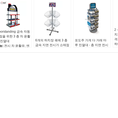
2
oorstanding 금속 자동
치
점을 위한 3 층 차 윤활
격
6개의 하치장 궤에 3 층
포도주 가게 다 거래 마
 진열대
하
금속 지면 전시가 소매점
루 진열대 - 층 지면 전시
능:
전시 차 윤활유, 엔
크
마루 진열대에 의하여 타
선반
 기름
기
전합니다
품목 No.:
포도주 가게
료:
금속
에
기능:
전시 사탕, 상점에
지면 전시 선반
장:
물결 모양 판지에
자
있는 장난감
디자인:
맞춤형 디자인
 아래로 두드리십시오
기
자료:
금속
자료:
아크릴 금속
능:
움직일 수 있는
포장:
물결 모양 판지에
기능:
독립 구조로 서있
서 아래로 두드리십시오
는
색:
은