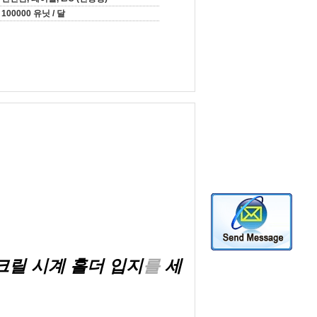
100000 유닛 / 달
아크릴 시계 홀더 입지
를
세