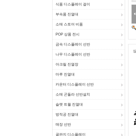
식품 디스플레이 걸이
부속품 진열대
소매 스토어 비품
POP 상품 전시
금속 디스플레이 선반
상
나무 디스플레이 선반
아크릴 진열장
마루 진열대
카운터 디스플레이 선반
소매 곤돌라 선반설치
슬랫 트월 진열대
방적공 진열대
매장 선반
골판지 디스플레이