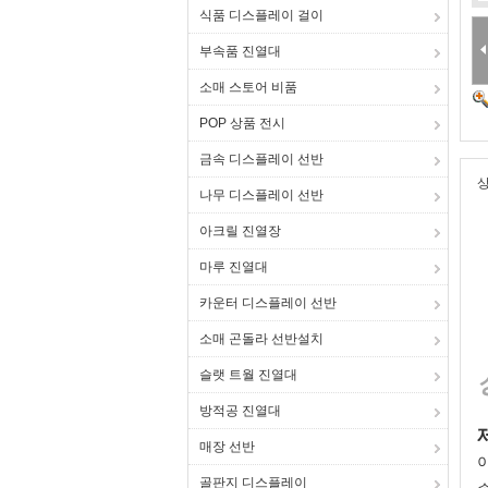
식품 디스플레이 걸이
부속품 진열대
소매 스토어 비품
POP 상품 전시
금속 디스플레이 선반
상
나무 디스플레이 선반
아크릴 진열장
마루 진열대
카운터 디스플레이 선반
소매 곤돌라 선반설치
슬랫 트월 진열대
방적공 진열대
매장 선반
골판지 디스플레이