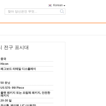
Korean
search
디 전구 표시대
중국
Hicon
페그보드 리테일 디스플레이
50 유닛
US $70- 99/ Piece
플랫 패키지 또는 조립체 패키지, 안전한
패키지
20-30 일
전신환, 페이팔, L/C (신용장)