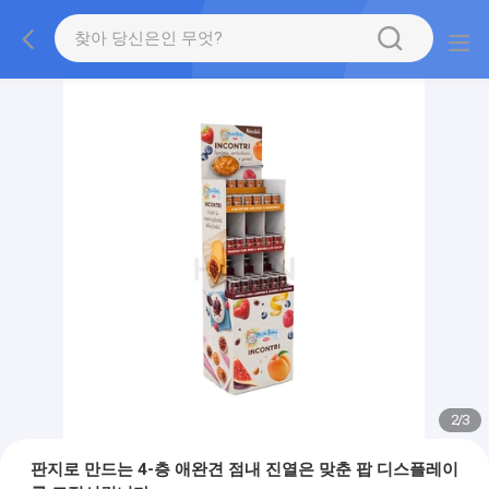
2
/
3
판지로 만드는 4-층 애완견 점내 진열은 맞춘 팝 디스플레이