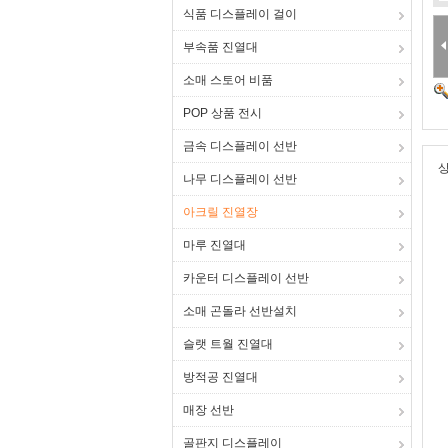
식품 디스플레이 걸이
부속품 진열대
소매 스토어 비품
POP 상품 전시
금속 디스플레이 선반
상
나무 디스플레이 선반
아크릴 진열장
마루 진열대
카운터 디스플레이 선반
소매 곤돌라 선반설치
슬랫 트월 진열대
방적공 진열대
매장 선반
골판지 디스플레이