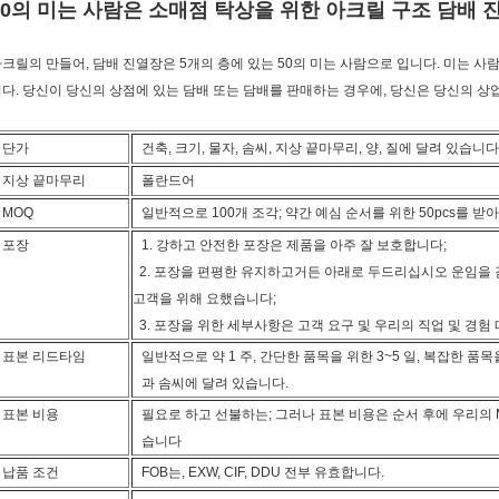
50의 미는 사람은 소매점 탁상을 위한 아크릴 구조 담배 
크릴의 만들어, 담배 진열장은 5개의 층에 있는 50의 미는 사람으로 입니다. 미는 사람
다. 당신이 당신의 상점에 있는 담배 또는 담배를 판매하는 경우에, 당신은 당신의 상
단가
건축, 크기, 물자, 솜씨, 지상 끝마무리, 양, 질에 달려 있습니다
지상 끝마무리
폴란드어
MOQ
일반적으로 100개 조각; 약간 예심 순서를 위한 50pcs를 
포장
1. 강하고 안전한 포장은 제품을 아주 잘 보호합니다;
2. 포장을 편평한 유지하고거든 아래로 두드리십시오 운임을
고객을 위해 요했습니다;
3. 포장을 위한 세부사항은 고객 요구 및 우리의 직업 및 경험
표본 리드타임
일반적으로 약 1 주, 간단한 품목을 위한 3~5 일, 복잡한 품목을
과 솜씨에 달려 있습니다.
표본 비용
필요로 하고 선불하는; 그러나 표본 비용은 순서 후에 우리의 
습니다
납품 조건
FOB는, EXW, CIF, DDU 전부 유효합니다.