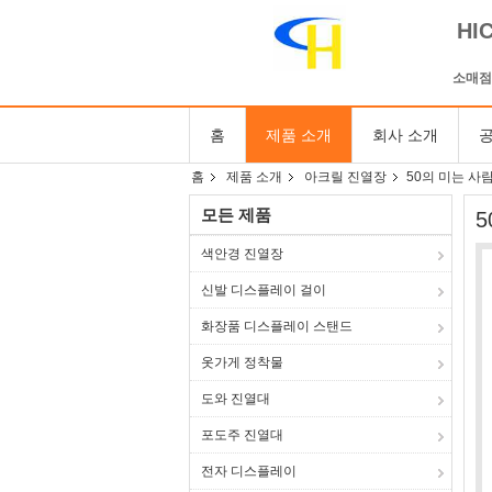
HI
소매점
홈
제품 소개
회사 소개
공
홈
제품 소개
아크릴 진열장
50의 미는 사
모든 제품
색안경 진열장
신발 디스플레이 걸이
화장품 디스플레이 스탠드
옷가게 정착물
도와 진열대
포도주 진열대
전자 디스플레이