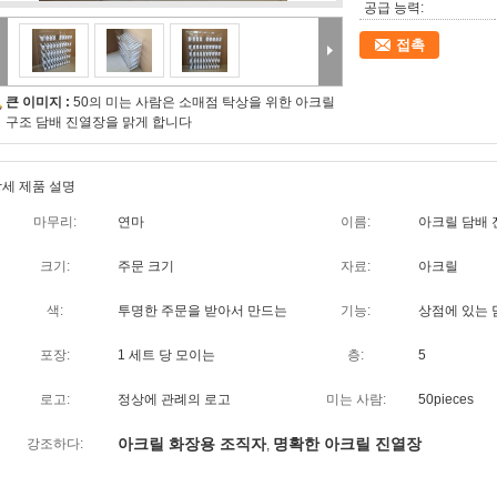
공급 능력:
접촉
큰 이미지 :
50의 미는 사람은 소매점 탁상을 위한 아크릴
구조 담배 진열장을 맑게 합니다
세 제품 설명
마무리:
연마
이름:
아크릴 담배
크기:
주문 크기
자료:
아크릴
색:
투명한 주문을 받아서 만드는
기능:
상점에 있는
포장:
1 세트 당 모이는
층:
5
로고:
정상에 관례의 로고
미는 사람:
50pieces
아크릴 화장용 조직자
명확한 아크릴 진열장
강조하다:
,