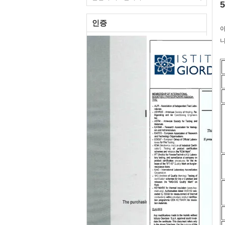
인증
아
니