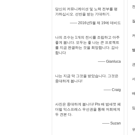
전
당신의 커뮤니케이션 및 노력 전부를 평
가하십시오. 선반을 받는 기대하기.
질
—— 2016년5월 제 19에 데비드
커
나의 조수는 1개의 전시를 조립하고 아주
좋게 봅니다. 모두는 좋 나는 큰 프로젝트
를 지금 완결하는 것을 희망합니다. 감사
빨
합니다
—— Gianluca
관
나는 지금 막 그것을 받았습니다. 그것은
서
중대하게 봅니다!
—— Craig
배
사진은 중대하게 봅니다! Pls 배 밤새껏 페
임
더럴 익스프레스 우선권을 통해 저희에게
두 견본 다.
—— Suzan